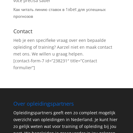
você precisa saber
Как читать линию ставок в 1xbet для успешных
прогнозов
Contact
Heb je een specifieke vraag over een bepaalde
opleiding of training? Aarzel niet en maak contact
met ons. We willen u graag helpen.
[contact-form-7 id=”238231″ title=”Contact
formulier”]
Over opleidingspartners
Opleidingspartners geeft een zo compleet mogelijk
overzicht van opleidingen in Nederland. Je kunt hier
zo gelijk weten wat voor training of opleiding bij jou