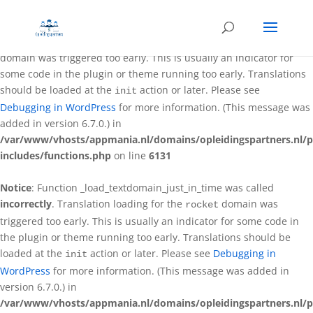
Notice
: Function _load_textdomain_just_in_time was called
incorrectly
. Translation loading for the
better-wp-security
domain was triggered too early. This is usually an indicator for
some code in the plugin or theme running too early. Translations
should be loaded at the
action or later. Please see
init
Debugging in WordPress
for more information. (This message was
added in version 6.7.0.) in
/var/www/vhosts/appmania.nl/domains/opleidingspartners.nl/p
includes/functions.php
on line
6131
Notice
: Function _load_textdomain_just_in_time was called
incorrectly
. Translation loading for the
domain was
rocket
triggered too early. This is usually an indicator for some code in
the plugin or theme running too early. Translations should be
loaded at the
action or later. Please see
Debugging in
init
WordPress
for more information. (This message was added in
version 6.7.0.) in
/var/www/vhosts/appmania.nl/domains/opleidingspartners.nl/p