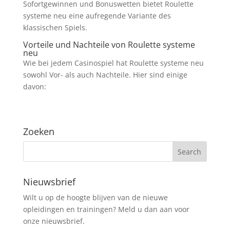
Sofortgewinnen und Bonuswetten bietet Roulette
systeme neu eine aufregende Variante des
klassischen Spiels.
Vorteile und Nachteile von Roulette systeme
neu
Wie bei jedem Casinospiel hat Roulette systeme neu
sowohl Vor- als auch Nachteile. Hier sind einige
davon:
Zoeken
Nieuwsbrief
Wilt u op de hoogte blijven van de nieuwe
opleidingen en trainingen? Meld u dan aan voor
onze nieuwsbrief.