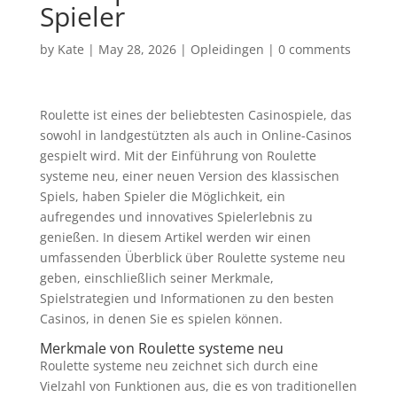
Spieler
by
Kate
|
May 28, 2026
|
Opleidingen
|
0 comments
Roulette ist eines der beliebtesten Casinospiele, das
sowohl in landgestützten als auch in Online-Casinos
gespielt wird. Mit der Einführung von Roulette
systeme neu, einer neuen Version des klassischen
Spiels, haben Spieler die Möglichkeit, ein
aufregendes und innovatives Spielerlebnis zu
genießen. In diesem Artikel werden wir einen
umfassenden Überblick
über Roulette systeme neu
geben, einschließlich seiner Merkmale,
Spielstrategien und Informationen zu den besten
Casinos, in denen Sie es spielen können.
Merkmale von Roulette systeme neu
Roulette systeme neu zeichnet sich durch eine
Vielzahl von Funktionen aus, die es von traditionellen