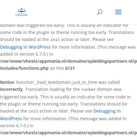
Notice
: Function _load_textdomain_just_in_time was called
incorrectly
. Translation loading for the
better-wp-security
domain was triggered too early. This is usually an indicator for
some code in the plugin or theme running too early. Translations
should be loaded at the
action or later. Please see
init
Debugging in WordPress
for more information. (This message was
added in version 6.7.0.) in
/var/www/vhosts/appmania.nl/domains/opleidingspartners.nl/p
includes/functions.php
on line
6131
Notice
: Function _load_textdomain_just_in_time was called
incorrectly
. Translation loading for the
domain was
rocket
triggered too early. This is usually an indicator for some code in
the plugin or theme running too early. Translations should be
loaded at the
action or later. Please see
Debugging in
init
WordPress
for more information. (This message was added in
version 6.7.0.) in
/var/www/vhosts/appmania.nl/domains/opleidingspartners.nl/p