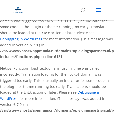
Notice
: Function _load_textdomain_just_in_time was called
incorrectly
. Translation loading for the
better-wp-security
domain was triggered too early. This is usually an indicator for
some code in the plugin or theme running too early. Translations
should be loaded at the
action or later. Please see
init
Debugging in WordPress
for more information. (This message was
added in version 6.7.0.) in
/var/www/vhosts/appmania.nl/domains/opleidingspartners.nl/p
includes/functions.php
on line
6131
Notice
: Function _load_textdomain_just_in_time was called
incorrectly
. Translation loading for the
domain was
rocket
triggered too early. This is usually an indicator for some code in
the plugin or theme running too early. Translations should be
loaded at the
action or later. Please see
Debugging in
init
WordPress
for more information. (This message was added in
version 6.7.0.) in
/var/www/vhosts/appmania.nl/domains/opleidingspartners.nl/p