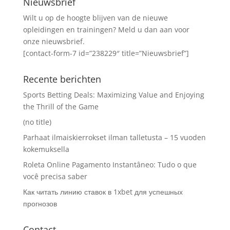
Nieuwsbrief
Wilt u op de hoogte blijven van de nieuwe
opleidingen en trainingen? Meld u dan aan voor
onze nieuwsbrief.
[contact-form-7 id=”238229″ title=”Nieuwsbrief”]
Recente berichten
Sports Betting Deals: Maximizing Value and Enjoying
the Thrill of the Game
(no title)
Parhaat ilmaiskierrokset ilman talletusta – 15 vuoden
kokemuksella
Roleta Online Pagamento Instantâneo: Tudo o que
você precisa saber
Как читать линию ставок в 1xbet для успешных
прогнозов
Contact