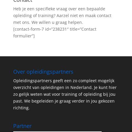
Heb je een specifieke vraag over een bepaalde
opleiding of training? Aarzel niet en maak contact
met ons. We willen u graag helpen.
[contact-form-7 id=”238231″ title=”Contact
formulier”]
Over opleidingspartners
Opleidingspartners geeft een zo compleet mogelijk
overzicht van opleidingen in Nederland. Je kunt hier
zo gelijk weten wat voor training of opleiding bij jou
past. We begeleiden je graag verder in jou gekozen
richting.
Partner