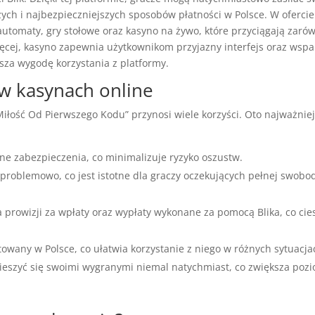
zych i najbezpieczniejszych sposobów płatności w Polsce. W ofercie
automaty, gry stołowe oraz kasyno na żywo, które przyciągają zaró
ięcej, kasyno zapewnia użytkownikom przyjazny interfejs oraz wspa
sza wygodę korzystania z platformy.
a w kasynach online
Miłość Od Pierwszego Kodu” przynosi wiele korzyści. Oto najważnie
e zabezpieczenia, co minimalizuje ryzyko oszustw.
zproblemowo, co jest istotne dla graczy oczekujących pełnej swobo
 prowizji za wpłaty oraz wypłaty wykonane za pomocą Blika, co cie
owany w Polsce, co ułatwia korzystanie z niego w różnych sytuacja
eszyć się swoimi wygranymi niemal natychmiast, co zwiększa poz