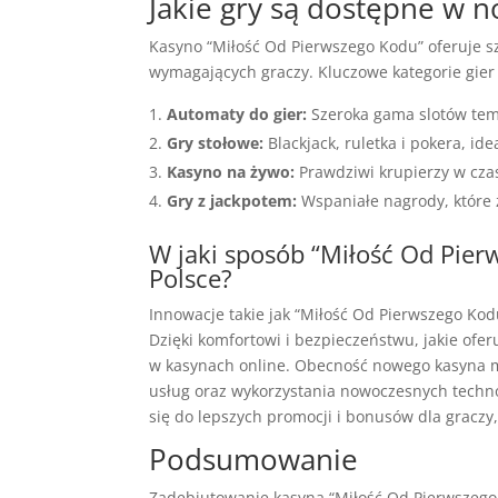
Jakie gry są dostępne w 
Kasyno “Miłość Od Pierwszego Kodu” oferuje sz
wymagających graczy. Kluczowe kategorie gie
Automaty do gier:
Szeroka gama slotów tem
Gry stołowe:
Blackjack, ruletka i pokera, ide
Kasyno na żywo:
Prawdziwi krupierzy w cza
Gry z jackpotem:
Wspaniałe nagrody, które 
W jaki sposób “Miłość Od Pie
Polsce?
Innowacje takie jak “Miłość Od Pierwszego Kod
Dzięki komfortowi i bezpieczeństwu, jakie ofe
w kasynach online. Obecność nowego kasyna mo
usług oraz wykorzystania nowoczesnych techno
się do lepszych promocji i bonusów dla graczy, 
Podsumowanie
Zadebiutowanie kasyna “Miłość Od Pierwszego 