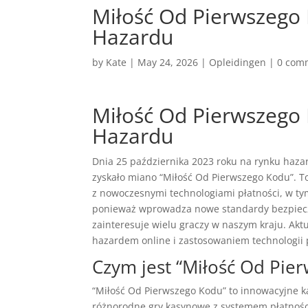
Miłość Od Pierwszego 
Hazardu
by
Kate
|
May 24, 2026
|
Opleidingen
|
0 com
Miłość Od Pierwszego 
Hazardu
Dnia 25 października 2023 roku na rynku haza
zyskało miano “Miłość Od Pierwszego Kodu”. T
z nowoczesnymi technologiami płatności, w t
ponieważ wprowadza nowe standardy bezpiecz
zainteresuje wielu graczy w naszym kraju. Aktu
hazardem online i zastosowaniem technologii p
Czym jest “Miłość Od Pie
“Miłość Od Pierwszego Kodu” to innowacyjne k
różnorodne gry kasynowe z systemem płatności 