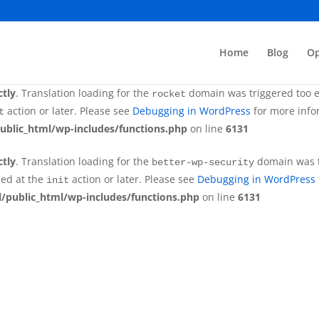
ctly
. Translation loading for the
domain was tr
better-wp-security
ded at the
action or later. Please see
Debugging in WordPress
init
Home
Blog
Op
/public_html/wp-includes/functions.php
on line
6131
ctly
. Translation loading for the
domain was triggered too ea
rocket
action or later. Please see
Debugging in WordPress
for more infor
t
ublic_html/wp-includes/functions.php
on line
6131
ctly
. Translation loading for the
domain was tr
better-wp-security
ded at the
action or later. Please see
Debugging in WordPress
init
/public_html/wp-includes/functions.php
on line
6131