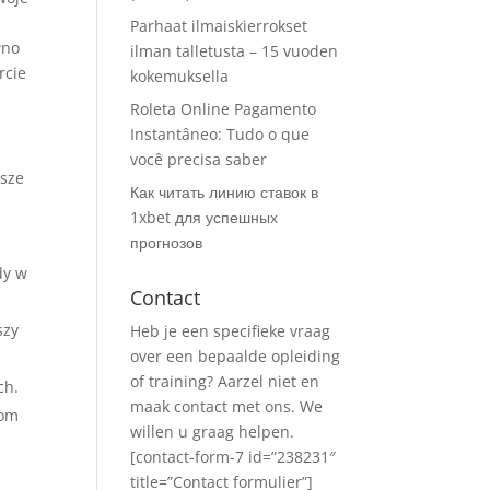
Parhaat ilmaiskierrokset
wno
ilman talletusta – 15 vuoden
rcie
kokemuksella
Roleta Online Pagamento
Instantâneo: Tudo o que
você precisa saber
jsze
Как читать линию ставок в
1xbet для успешных
прогнозов
dy w
Contact
szy
Heb je een specifieke vraag
over een bepaalde opleiding
of training? Aarzel niet en
ch.
maak contact met ons. We
iom
willen u graag helpen.
[contact-form-7 id=”238231″
title=”Contact formulier”]