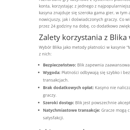
konta, korzystając z jednego z najpopularniejs
kasyna znajduje się szeroka gama gier, w tym 
nowicjuszy, jak i doświadczonych graczy. Co w
przez 24 godziny na dobę, co dodatkowo zwięk
Zalety korzystania z Blik
Wybór Blika jako metody płatności w kasynie “
z nich:
Bezpieczeństwo:
Blik zapewnia zaawansowan
Wygoda:
Płatności odbywają się szybko i be
transakcjach.
Brak dodatkowych opłat:
Kasyno nie nalicza
graczy.
Szeroki dostęp:
Blik jest powszechnie akcept
Natychmiastowe transakcje:
Gracze mogą ci
satysfakcji.