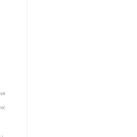
.
sił
nić
 i