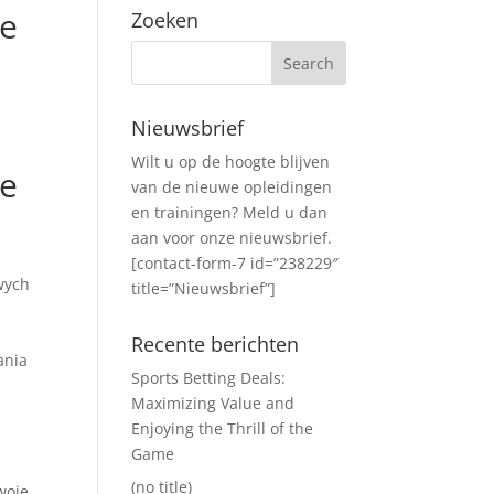
ie
Zoeken
Nieuwsbrief
Wilt u op de hoogte blijven
ie
van de nieuwe opleidingen
en trainingen? Meld u dan
aan voor onze nieuwsbrief.
[contact-form-7 id=”238229″
wych
title=”Nieuwsbrief”]
Recente berichten
ania
Sports Betting Deals:
Maximizing Value and
Enjoying the Thrill of the
Game
(no title)
woje