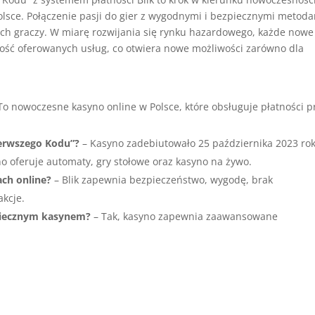
olsce. Połączenie pasji do gier z wygodnymi i bezpiecznymi metod
ych graczy. W miarę rozwijania się rynku hazardowego, każde nowe
kość oferowanych usług, co otwiera nowe możliwości zarówno dla
To nowoczesne kasyno online w Polsce, które obsługuje płatności p
ierwszego Kodu”?
– Kasyno zadebiutowało 25 października 2023 ro
o oferuje automaty, gry stołowe oraz kasyno na żywo.
ach online?
– Blik zapewnia bezpieczeństwo, wygodę, brak
kcje.
zpiecznym kasynem?
– Tak, kasyno zapewnia zaawansowane