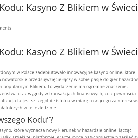
Kodu: Kasyno Z Blikiem w Świec
ments
Kodu: Kasyno Z Blikiem w Świec
rdowym w Polsce zadebiutowało innowacyjne kasyno online, które
o nowatorskie przedsięwzięcie łączy w sobie pasję do gier hazardo
ym popularnym Blikiem. To wydarzenie ma ogromne znaczenie,
eństwa oraz wygody w transakcjach finansowych, co z pewnością
alizacja ta jest szczególnie istotna w miarę rosnącego zainteresow
łatniczych w tej dziedzinie.
rwszego Kodu”?
asyno, które wyznacza nowy kierunek w hazardzie online, łącząc
Blik. Dzięki tej platformie, gracze mogą natychmiastowo zasilać s