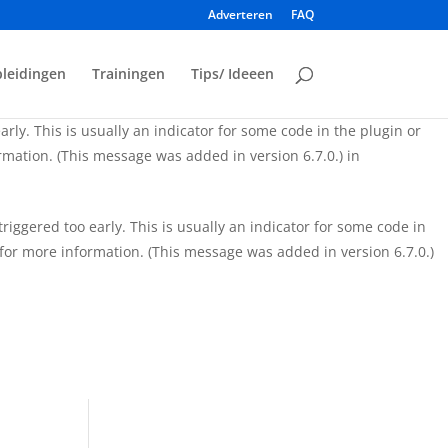
Adverteren
FAQ
iggered too early. This is usually an indicator for some code in
for more information. (This message was added in version 6.7.0.)
leidingen
Trainingen
Tips/ Ideeen
rly. This is usually an indicator for some code in the plugin or
mation. (This message was added in version 6.7.0.) in
iggered too early. This is usually an indicator for some code in
for more information. (This message was added in version 6.7.0.)