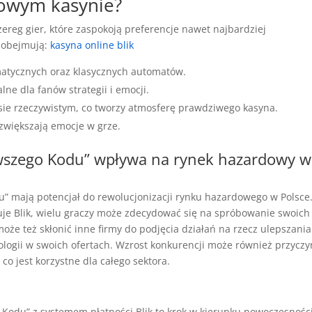
nowym kasynie?
ereg gier, które zaspokoją preferencje nawet najbardziej
r obejmują:
kasyna online blik
atycznych oraz klasycznych automatów.
alne dla fanów strategii i emocji.
sie rzeczywistym, co tworzy atmosferę prawdziwego kasyna.
zwiększają emocje w grze.
rwszego Kodu” wpływa na rynek hazardowy w
u” mają potencjał do rewolucjonizacji rynku hazardowego w Polsce
ruje Blik, wielu graczy może zdecydować się na spróbowanie swoich 
że też skłonić inne firmy do podjęcia działań na rzecz ulepszania
logii w swoich ofertach. Wzrost konkurencji może również przyczy
co jest korzystne dla całego sektora.
Kodu” z systemem płatności Blik to krok w kierunku nowoczesności