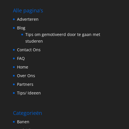
Alle pagina’s
Adverteren
Blog
Tips om gemotiveerd door te gaan met
studeren
Contact Ons
FAQ
Home
Over Ons
Partners
Tips/ Ideeen
Categorieën
Banen