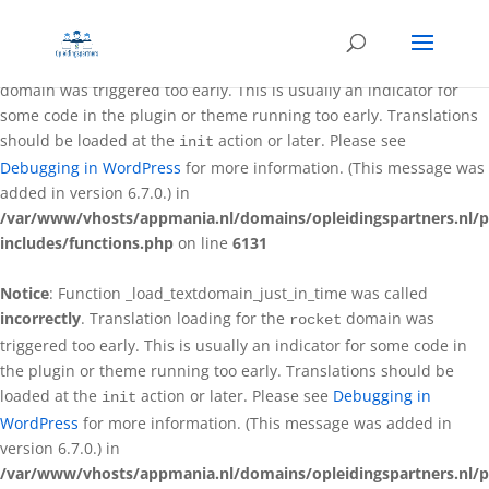
Notice
: Function _load_textdomain_just_in_time was called
incorrectly
. Translation loading for the
better-wp-security
domain was triggered too early. This is usually an indicator for
some code in the plugin or theme running too early. Translations
should be loaded at the
action or later. Please see
init
Debugging in WordPress
for more information. (This message was
added in version 6.7.0.) in
/var/www/vhosts/appmania.nl/domains/opleidingspartners.nl/p
includes/functions.php
on line
6131
Notice
: Function _load_textdomain_just_in_time was called
incorrectly
. Translation loading for the
domain was
rocket
triggered too early. This is usually an indicator for some code in
the plugin or theme running too early. Translations should be
loaded at the
action or later. Please see
Debugging in
init
WordPress
for more information. (This message was added in
version 6.7.0.) in
/var/www/vhosts/appmania.nl/domains/opleidingspartners.nl/p