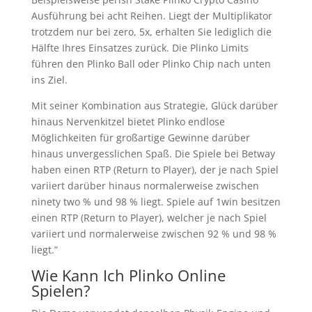
Ausführung bei acht Reihen. Liegt der Multiplikator
trotzdem nur bei zero, 5x, erhalten Sie lediglich die
Hälfte Ihres Einsatzes zurück. Die Plinko Limits
führen den Plinko Ball oder Plinko Chip nach unten
ins Ziel.
Mit seiner Kombination aus Strategie, Glück darüber
hinaus Nervenkitzel bietet Plinko endlose
Möglichkeiten für großartige Gewinne darüber
hinaus unvergesslichen Spaß. Die Spiele bei Betway
haben einen RTP (Return to Player), der je nach Spiel
variiert darüber hinaus normalerweise zwischen
ninety two % und 98 % liegt. Spiele auf 1win besitzen
einen RTP (Return to Player), welcher je nach Spiel
variiert und normalerweise zwischen 92 % und 98 %
liegt.”
Wie Kann Ich Plinko Online
Spielen?