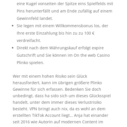
eine Kugel vonseiten der Spitze eins Spielfelds mit
Pins herunterfällt und am Ende zufällig auf einem
Gewinnfeld landet.
Sie legen mit einem Willkommensbonus los, der
Ihre erste Einzahlung bis hin zu zu 100 €
verdreifacht.
Direkt nach dem Währungskauf erfolgt expire
Gutschrift und Sie können im On the web Casino
Plinko spielen.
Wer mit einem hohen Risiko sein Glück
herausfordert, kann im übrigen größere Plinko
Gewinne für sich erfassen. Bedenken Sie doch
unbedingt, dass ha sido sich um dieses Glücksspiel
handelt, unter dem immer dieses Verlustrisiko
besteht. VPN bringt auch nix, da es wohl an dem
erstellten TikTok Account liegt… Anja hat einander
seit 2016 wie Autorin auf modernen Content im