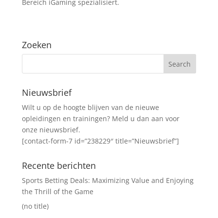
Bereich iGaming spezialisiert.
Zoeken
Nieuwsbrief
Wilt u op de hoogte blijven van de nieuwe
opleidingen en trainingen? Meld u dan aan voor
onze nieuwsbrief.
[contact-form-7 id=”238229″ title=”Nieuwsbrief”]
Recente berichten
Sports Betting Deals: Maximizing Value and Enjoying
the Thrill of the Game
(no title)