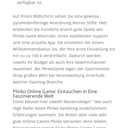
verfügbar ist.
Auf Ihrem Bildschirm sehen Sie eine gewisse
pyramidenförmige Anordnung kleiner Stifte. Hier
entdecken Sie hunderte enorm gute Spiele wie
Plinko Game Alternate, einen exzellenten Support
und eine actuelle App. Sie einstellen mit einem
Willkommensbonus los, der Ihre erste Einzahlung bis
hin zu zu 100 € verdreifacht. Dadurch werden
sowohl Ihr Budget als auch Ihre Gewinnchancen
maximiert. Bei PlinkoGame legen der Gastronomie
Shop großen Wert bei Verantwortung innerhalb
welcher iGaming-Branche.
Plinko Online Game: Eintauchen In Eine
Faszinierende Welt
Somit können hier sowohl Neueinsteiger” “wie auch
High Roller beste Plinko Gambling establishment
Erfahrungen sammeln. Sie finden aber viele sehr
gute Online Casino Plinko Varianten ohne Nieten.
Beispielsweise perish Stake Plinko Crypto Casino