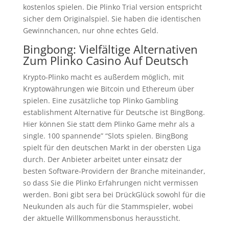
kostenlos spielen. Die Plinko Trial version entspricht
sicher dem Originalspiel. Sie haben die identischen
Gewinnchancen, nur ohne echtes Geld.
Bingbong: Vielfältige Alternativen
Zum Plinko Casino Auf Deutsch
Krypto-Plinko macht es außerdem möglich, mit
Kryptowährungen wie Bitcoin und Ethereum über
spielen. Eine zusätzliche top Plinko Gambling
establishment Alternative für Deutsche ist BingBong.
Hier können Sie statt dem Plinko Game mehr als a
single. 100 spannende” “Slots spielen. BingBong
spielt für den deutschen Markt in der obersten Liga
durch. Der Anbieter arbeitet unter einsatz der
besten Software-Providern der Branche miteinander,
so dass Sie die Plinko Erfahrungen nicht vermissen
werden. Boni gibt sera bei DrückGlück sowohl für die
Neukunden als auch für die Stammspieler, wobei
der aktuelle Willkommensbonus heraussticht.