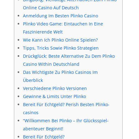
Online Casino Auf Deutsch
Anmeldung Im Besten Plinko Casino
Plinko Video Game: Eintauchen In Eine
Faszinierende Welt
Wie Kann Ich Plinko Online Spielen?
Tipps, Tricks Sowie Plinko Strategien
Drückglück: Beste Alternative Zu Dem Plinko
Casino Within Deutschland
Das Wichtigste Zu Plinko Casinos Im
Überblick
Verschiedene Plinko Versionen
Gewinne & Limits Unter Plinko
Bereit Für Echtgeld? Perish Besten Plinko-
casinos
“Willkommen Bei Plinko – Ihr Glücksspiel-
abenteuer Beginnt!
Bereit Für Echtgeld?