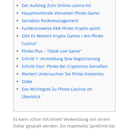
Der Aufstieg Zum Online-casino-hit
Hauptmerkmale Vonseiten Plinko Game:
Variables Risikomanagement
Funktionsweise Kklk Plinko Krypto-spiels
Gibt Es Weitere Krypto Games I Am Plinko
Casino?
Plinko Plus – Tiktok Live Game”
Schritt 1: Anmeldung Bzw Registrierung
Schritt Four: Plinko Bei Cryptorino Genießen
Warten! Untersuchen Sie Plinko Kostenlos
Stake
Das Wichtigste Zu Plinko Casinos Im
Überblick
Es kann schon mit einem Verwendung von einem
Dollar gespielt werden. Ein maximales Spiellimit bei