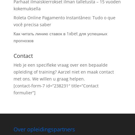
Parhaat ilmaiskierrokset ilman talletusta – 15 vuoden
kokemuksella
Roleta Online Pagamento Instantâneo: Tudo o que
você precisa saber
Как читать линию ставок в 1xbet для успешных
прогнозов
Contact
Heb je een specifieke vraag over een bepaalde
opleiding of training? Aarzel niet en maak contact
met ons. We willen u graag helpen.
[contact-form-7 id=”238231″ title=”Contact
formulier”]
Over opleidingspartners