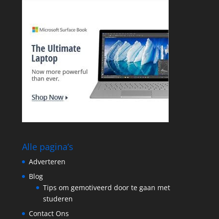
Alle pagina’s
Adverteren
Blog
Tips om gemotiveerd door te gaan met
studeren
Contact Ons