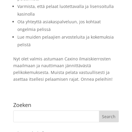
Varmista, että pelaat luotettavalla ja lisensoitulla
kasinolla
Ota yhteyttä asiakaspalveluun, jos kohtaat
ongelmia pelissä
Lue muiden pelaajien arvosteluita ja kokemuksia
pelistä
Nyt olet valmis astumaan Caxino ilmaiskierrosten
maailmaan ja nauttimaan jännittävästä
pelikokemuksesta. Muista pelata vastuullisesti ja
asettaa itsellesi pelaamisen rajat. Onnea peleihin!
Zoeken