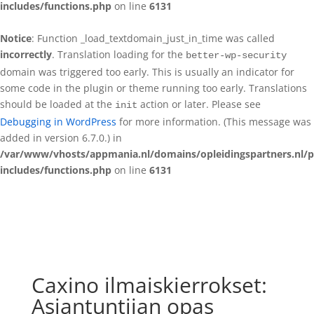
includes/functions.php
on line
6131
Notice
: Function _load_textdomain_just_in_time was called
incorrectly
. Translation loading for the
better-wp-security
domain was triggered too early. This is usually an indicator for
some code in the plugin or theme running too early. Translations
should be loaded at the
action or later. Please see
init
Debugging in WordPress
for more information. (This message was
added in version 6.7.0.) in
/var/www/vhosts/appmania.nl/domains/opleidingspartners.nl/p
includes/functions.php
on line
6131
Caxino ilmaiskierrokset:
Asiantuntijan opas