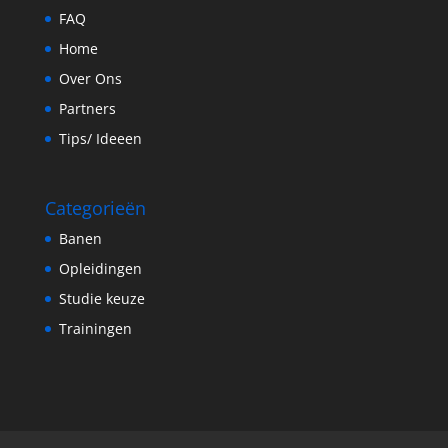
FAQ
Home
Over Ons
Partners
Tips/ Ideeen
Categorieën
Banen
Opleidingen
Studie keuze
Trainingen