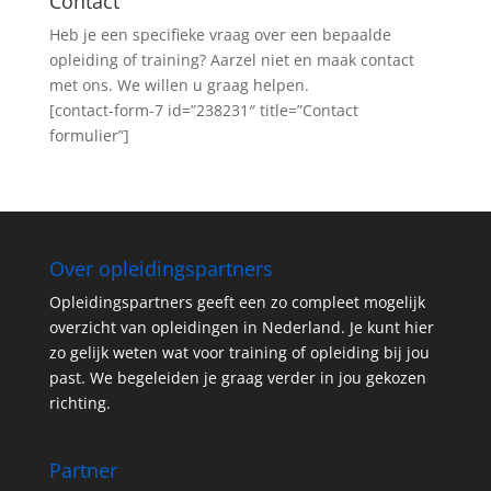
Contact
Heb je een specifieke vraag over een bepaalde
opleiding of training? Aarzel niet en maak contact
met ons. We willen u graag helpen.
[contact-form-7 id=”238231″ title=”Contact
formulier”]
Over opleidingspartners
Opleidingspartners geeft een zo compleet mogelijk
overzicht van opleidingen in Nederland. Je kunt hier
zo gelijk weten wat voor training of opleiding bij jou
past. We begeleiden je graag verder in jou gekozen
richting.
Partner