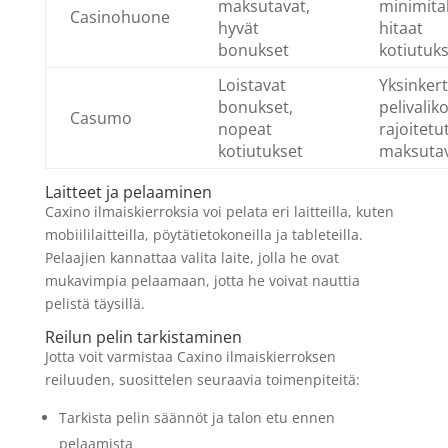
maksutavat,
minimital
Casinohuone
hyvät
hitaat
bonukset
kotiutuk
Loistavat
Yksinker
bonukset,
pelivalik
Casumo
nopeat
rajoitetu
kotiutukset
maksuta
Laitteet ja pelaaminen
Caxino ilmaiskierroksia voi pelata eri laitteilla, kuten
mobiililaitteilla, pöytätietokoneilla ja tableteilla.
Pelaajien kannattaa valita laite, jolla he ovat
mukavimpia pelaamaan, jotta he voivat nauttia
pelistä täysillä.
Reilun pelin tarkistaminen
Jotta voit varmistaa Caxino ilmaiskierroksen
reiluuden, suosittelen seuraavia toimenpiteitä:
Tarkista pelin säännöt ja talon etu ennen
pelaamista