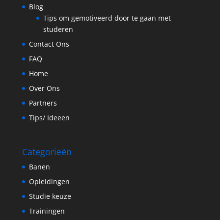
Blog
Tips om gemotiveerd door te gaan met
studeren
Contact Ons
FAQ
Home
Over Ons
Partners
Tips/ Ideeen
Categorieën
Banen
Opleidingen
Studie keuze
Trainingen