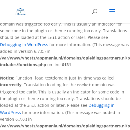
Notice
: Function _load_textdomain_just_in_time was called
incorrectly
. Translation loading for the
better-wp-security
domain was triggered too early. This is usually an indicator for
some code in the plugin or theme running too early. Translations
should be loaded at the
action or later. Please see
init
Debugging in WordPress
for more information. (This message was
added in version 6.7.0.) in
/var/www/vhosts/appmania.nl/domains/opleidingspartners.nl/p
includes/functions.php
on line
6131
Notice
: Function _load_textdomain_just_in_time was called
incorrectly
. Translation loading for the
domain was
rocket
triggered too early. This is usually an indicator for some code in
the plugin or theme running too early. Translations should be
loaded at the
action or later. Please see
Debugging in
init
WordPress
for more information. (This message was added in
version 6.7.0.) in
/var/www/vhosts/appmania.nl/domains/opleidingspartners.nl/p