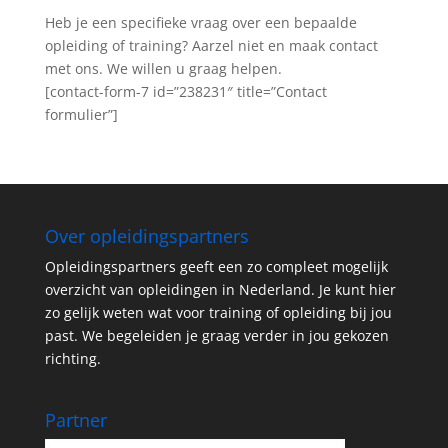
Heb je een specifieke vraag over een bepaalde
opleiding of training? Aarzel niet en maak contact
met ons. We willen u graag helpen.
[contact-form-7 id=”238231″ title=”Contact
formulier”]
Over opleidingspartners
Opleidingspartners geeft een zo compleet mogelijk
overzicht van opleidingen in Nederland. Je kunt hier
zo gelijk weten wat voor training of opleiding bij jou
past. We begeleiden je graag verder in jou gekozen
richting.
Partner