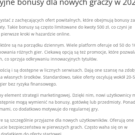
kcyjne bonusy dla nowych graczy w 20
ystać z zachęcających ofert powitalnych, które obejmują bonusy z
y. Takie bonusy są często limitowane do kwoty 500 zł, co czyni je
ą pierwsze kroki w hazardzie online.
tóre są na porządku dziennym. Wiele platform oferuje od 50 do 1
bowania różnych gier. Ciekawą opcją są też promocje, które pozwal
, co sprzyja odkrywaniu innowacyjnych tytułów.
ścią i są dostępne w licznych serwisach. Dają one szansę na zdob
 własnych środków. Standardowo, takie oferty oscylują wokół 20-50
gier bez ryzyka finansowego.
y element strategii marketingowej. Dzięki nim, nowi użytkownicy
astępnie mogą wymienić na bonusy, gotówkę lub przedmioty. Ponad
omami, co dodatkowo motywuje do regularnej gry.
e są szczególnie przyjazne dla nowych użytkowników. Oferują one
zucie bezpieczeństwa w pierwszych grach. Często waha się on w
 dodatkiem do oferty startowej.