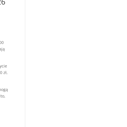
26
a
00
ają
ycie
 zł,
 mogą
to,