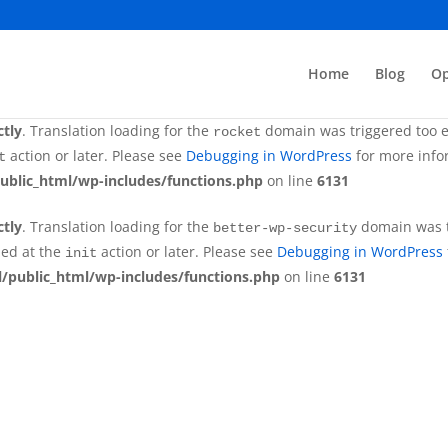
ctly
. Translation loading for the
domain was tr
better-wp-security
ded at the
action or later. Please see
Debugging in WordPress
init
Home
Blog
Op
/public_html/wp-includes/functions.php
on line
6131
ctly
. Translation loading for the
domain was triggered too ea
rocket
action or later. Please see
Debugging in WordPress
for more infor
t
ublic_html/wp-includes/functions.php
on line
6131
ctly
. Translation loading for the
domain was tr
better-wp-security
ded at the
action or later. Please see
Debugging in WordPress
init
/public_html/wp-includes/functions.php
on line
6131