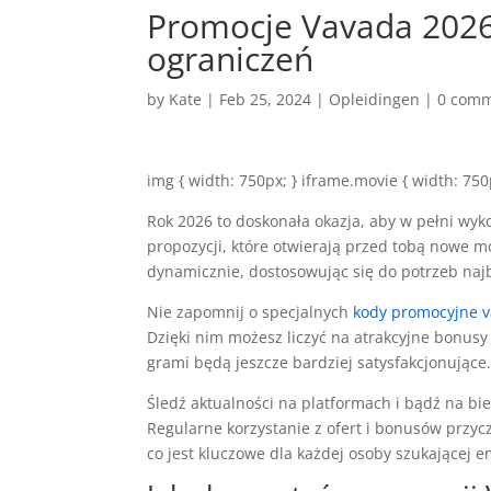
Promocje Vavada 2026
ograniczeń
by
Kate
|
Feb 25, 2024
|
Opleidingen
|
0 com
img { width: 750px; } iframe.movie { width: 750
Rok 2026 to doskonała okazja, aby w pełni wyko
propozycji, które otwierają przed tobą nowe m
dynamicznie, dostosowując się do potrzeb na
Nie zapomnij o specjalnych
kody promocyjne 
Dzięki nim możesz liczyć na atrakcyjne bonusy 
grami będą jeszcze bardziej satysfakcjonujące
Śledź aktualności na platformach i bądź na bi
Regularne korzystanie z ofert i bonusów przyc
co jest kluczowe dla każdej osoby szukającej e