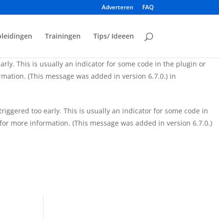
Adverteren
FAQ
iggered too early. This is usually an indicator for some code in
for more information. (This message was added in version 6.7.0.)
leidingen
Trainingen
Tips/ Ideeen
rly. This is usually an indicator for some code in the plugin or
mation. (This message was added in version 6.7.0.) in
iggered too early. This is usually an indicator for some code in
for more information. (This message was added in version 6.7.0.)