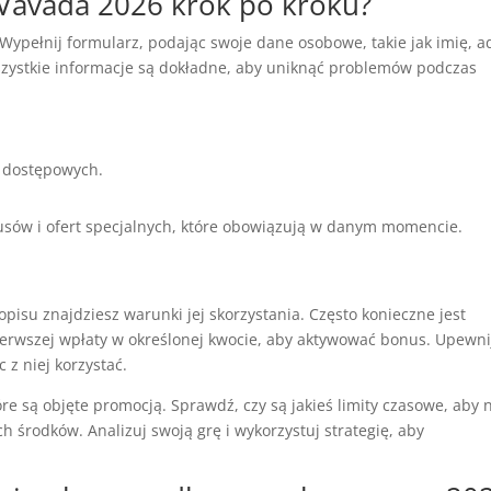
i Vavada 2026 krok po kroku?
. Wypełnij formularz, podając swoje dane osobowe, takie jak imię, a
wszystkie informacje są dokładne, aby uniknąć problemów podczas
h dostępowych.
usów i ofert specjalnych, które obowiązują w danym momencie.
 opisu znajdziesz warunki jej skorzystania. Często konieczne jest
erwszej wpłaty w określonej kwocie, aby aktywować bonus. Upewni
 z niej korzystać.
re są objęte promocją. Sprawdź, czy są jakieś limity czasowe, aby 
 środków. Analizuj swoją grę i wykorzystuj strategię, aby