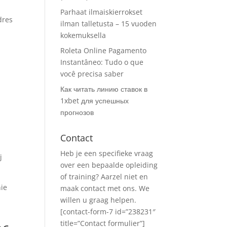
Parhaat ilmaiskierrokset
dres
ilman talletusta – 15 vuoden
kokemuksella
Roleta Online Pagamento
Instantâneo: Tudo o que
você precisa saber
Как читать линию ставок в
1xbet для успешных
прогнозов
Contact
Heb je een specifieke vraag
j
over een bepaalde opleiding
of training? Aarzel niet en
nie
maak contact met ons. We
willen u graag helpen.
[contact-form-7 id=”238231″
title=”Contact formulier”]