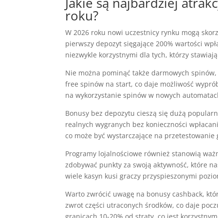
Jakie są najbardziej atra
roku?
W 2026 roku nowi uczestnicy rynku mogą skorz
pierwszy depozyt sięgające 200% wartości wpłat
niezwykle korzystnymi dla tych, którzy stawiaj
Nie można pominąć także darmowych spinów, k
free spinów na start, co daje możliwość wypró
na wykorzystanie spinów w nowych automatach
Bonusy bez depozytu cieszą się dużą popularno
realnych wygranych bez konieczności wpłacania
co może być wystarczające na przetestowanie 
Programy lojalnościowe również stanowią ważn
zdobywać punkty za swoją aktywność, które n
wiele kasyn kusi graczy przyspieszonymi pozi
Warto zwrócić uwagę na bonusy cashback, któr
zwrot części utraconych środków, co daje poc
granicach 10-20% od straty, co jest korzystnym