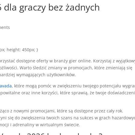
 dla graczy bez żadnych
ments
px; height: 450px; }
rzystać dostępne oferty w branży gier online. Korzystaj z wyjątko
ożliwości. Warto śledzić zmiany w promocjach, które zmieniają się
jbardziej wymagających użytkowników.
vavada
, które mogą pomóc w zwiększeniu twojego potencjału wygra
powitalne oraz inne korzyści, które sprawią, że twoje doświadczeni
.
eżąco z nowymi promocjami, które są dostępne przez cały rok.
zyni się do zwiększenia twoich szans na sukces w grach hazardowy
mocji i adrenaliny w wirtualnym świecie.